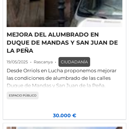
MEJORA DEL ALUMBRADO EN
DUQUE DE MANDAS Y SAN JUAN DE
LA PEÑA
19/05/2025
•
Rascanya
•
CIUDADANÍA
Desde Orriols en Lucha proponemos mejorar
las condiciones de alumbrado de las calles
Duque de Mandas y San Juan de la Peña.
ESPACIO PÚBLICO
La posición actual de las farolas, ocultas dentro
la copa de los árboles, produce muchas zonas
oscuras en las aceras, creando sensación de
30.000 €
inseguridad al caer la noche.