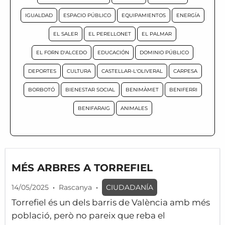
IGUALDAD
ESPACIO PÚBLICO
EQUIPAMIENTOS
ENERGÍA
EL SALER
EL PERELLONET
EL PALMAR
EL FORN D'ALCEDO
EDUCACIÓN
DOMINIO PÚBLICO
DEPORTES
CULTURA
CASTELLAR-L'OLIVERAL
CARPESA
BORBOTÓ
BIENESTAR SOCIAL
BENIMÀMET
BENIFERRI
BENIFARAIG
ANIMALES
MÉS ARBRES A TORREFIEL
14/05/2025
•
Rascanya
•
CIUDADANÍA
Torrefiel és un dels barris de València amb més
població, però no pareix que reba el