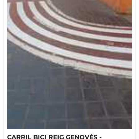
y que pondría fin al resto de conflictos entre
peatones y ciclistas, es bajar el carril bici hasta
su enlace con la avenida Alfahuir. Durante todo
este tramo tanto el carril bici como la acera
para peatones es demasiado estrecha y son
constantes los problemas entre peatones y
ciclistas.
CARRIL BICI REIG GENOVÉS -