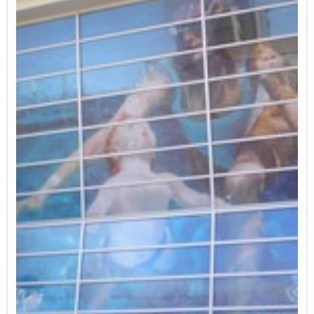
frecuente para las personas mayores que
acuden al centro y necesitan esperar sentados,
y donde se han retirado los bancos que había
más cercanos a su entrada. Solicitamos por
tanto que se repongan, desplazando o
reubicando si fuera necesario aparcabicis o
zona de carga y descarga. En la acera norte de
la C/Santiago Rusiñol, donde se accede al
instituto y al polideportivo Marni tan sólo hay
dos bancos, cuando es una acera muy
concurrida del barrio, por lo que habría que
instalar varios más.
Proponemos además colocar un número
suficiente de bancos a lo largo de la acera sur
de la avda Hermanos Machado, desde Orriols
hasta la avda Alfahuir. Esta es una ruta