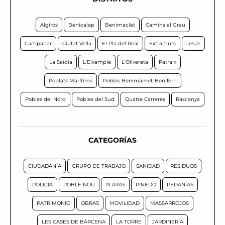
Algirós
Benicalap
Benimaclet
Camins al Grau
Campanar
Ciutat Vella
El Pla del Real
Extramurs
Jesús
La Saïdia
L'Eixample
L'Olivereta
Patraix
Poblats Marítims
Pobles Benimàmet-Beniferri
Pobles del Nord
Pobles del Sud
Quatre Carreres
Rascanya
CATEGORÍAS
CIUDADANÍA
GRUPO DE TRABAJO
SANIDAD
RESIDUOS
POLICÍA
POBLE NOU
PLAYAS
PINEDO
PEDANÍAS
PATRIMONIO
OBRAS
MOVILIDAD
MASSARROJOS
LES CASES DE BÀRCENA
LA TORRE
JARDINERÍA