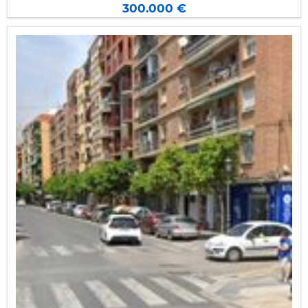
máquinas.
300.000 €
Actualmente está cerrado y tanto la sala de
máquinas (que estaba poco accesible ) como
las de actividades quedan pequeñas y
antiguas.
Es una pena perder la piscina y este espacio tan
necesario para el barrio.