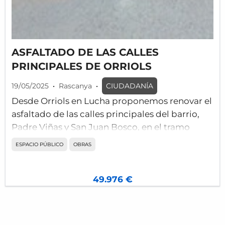
ASFALTADO DE LAS CALLES
PRINCIPALES DE ORRIOLS
19/05/2025
•
Rascanya
•
CIUDADANÍA
Desde Orriols en Lucha proponemos renovar el
asfaltado de las calles principales del barrio,
Padre Viñas y San Juan Bosco, en el tramo
entre Duque de Mandas y San Juan de la Peña.
ESPACIO PÚBLICO
OBRAS
La calzada de estas calles, que soportan un
mayor tráfico, y por donde circula el autobús,
49.976 €
está más deteriorada que el resto por el uso y el
paso del tiempo.
Aunque se han realizado parcheados en los