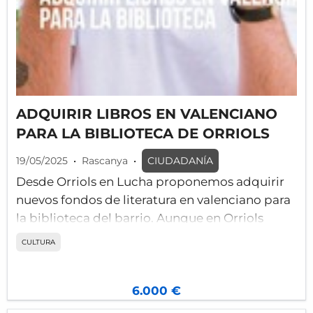
ADQUIRIR LIBROS EN VALENCIANO
PARA LA BIBLIOTECA DE ORRIOLS
19/05/2025
•
Rascanya
•
CIUDADANÍA
Desde Orriols en Lucha proponemos adquirir
nuevos fondos de literatura en valenciano para
la biblioteca del barrio. Aunque en Orriols
sigamos con una biblioteca muy reducida y
CULTURA
provisional, es necesario que ésta disponga de
suficiente variedad de revistas y literatura
infantil, juvenil y adulta en valenciano. Es un
6.000 €
agravio que nuestros vecinos y vecinas tengan