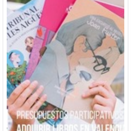
Toda la calle tiene aceras anchas y arbolado,
salvo este tramo donde la acera es más
estrecha, lo que impide plantar árboles y poner
mobiliario. Faltan además en este punto pasos
de peatones para cruzar al polideportivo Marni
y el instituto. Sería necesario un paso de
peatones en cada cruce, uno en C/Arquitecto
Rodriguez, y otro en C/Esteban Dolz de
Castellar.
Proponemos igualar este tramo de acera con el
resto de la calle, ampliando la acera, plantando
arbolado y colocando nuevo mobiliario, como
bancos y papeleras, así como nuevos pasos de
peatones seguros para cruzar la calle.