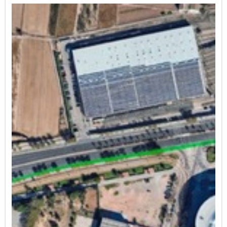
que recurrir a otras bibliotecas para poder
conocer nuestra lengua propia y mantenerla
viva.
Des de Orriols en Lluita proposem adquirir
nous fons de literatura en valencià per a la
biblioteca del barri. Encara que en Orriols
seguim amb una biblioteca molt reduïda i
provisional, és necessari que esta dispose de
suficient varietat de revistes i literatura infantil,
juvenil i adulta en valencià. És un greuge que
els nostres veïns i veïnes hagen de recórrer a
altres biblioteques per a poder conéixer la
nostra llengua pròpia i mantindre-la viva.