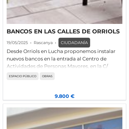
BANCOS EN LAS CALLES DE ORRIOLS
19/05/2025
•
Rascanya
•
CIUDADANÍA
Desde Orriols en Lucha proponemos instalar
nuevos bancos en la entrada al Centro de
Actividades de Personas Mayores, en la C/
Santiago Rusiñol, y en los parterres de la ronda
ESPACIO PÚBLICO
OBRAS
Norte. Los bancos son importantes para la
movilidad de las personas mayores, que
necesitan sentarse y descansar en sus
9.800 €
desplazamientos diarios, y en nuestro barrio
tenemos zonas donde no hay o son escasos. La
puerta del Centro de Servicios Sociales, en la C/
San Juan de la Peña, es un punto de espera