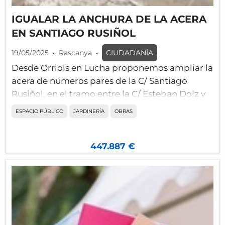
IGUALAR LA ANCHURA DE LA ACERA
EN SANTIAGO RUSIÑOL
19/05/2025
•
Rascanya
•
CIUDADANÍA
Desde Orriols en Lucha proponemos ampliar la
acera de números pares de la C/ Santiago
Rusiñol, en el tramo entre la C/ Esteban Dolz y
la C/ Arquitecto Rodríguez, para igualarlo con
ESPACIO PÚBLICO
JARDINERÍA
OBRAS
el resto de la calle, con arbolado y mobiliario
urbano.
447.887 €
La calle Santiago Rusiñol es una de las más
transitadas de Orriols, que conecta el barrio
con Torrefiel y con el centro comercial, y donde
se encuentran el instituto, el polideportivo
Marni, y la alquería de Albors.