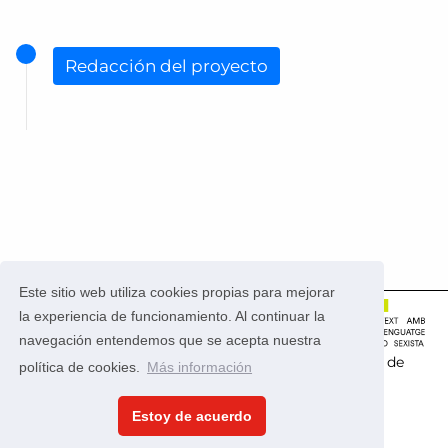
Redacción del proyecto
Este sitio web utiliza cookies propias para mejorar
la experiencia de funcionamiento. Al continuar la
navegación entendemos que se acepta nuestra
Este portal usa la
aplicación CONSUL
que es
software de
política de cookies.
Más información
código abierto
.
Estoy de acuerdo
Política de privacidad