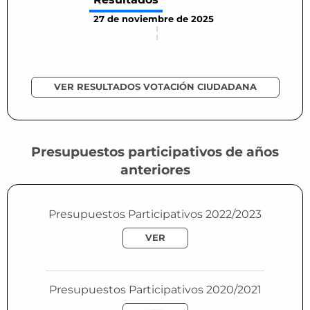
27 de noviembre de 2025
VER RESULTADOS VOTACIÓN CIUDADANA
Presupuestos participativos de años
anteriores
Presupuestos Participativos 2022/2023
VER
Presupuestos Participativos 2020/2021