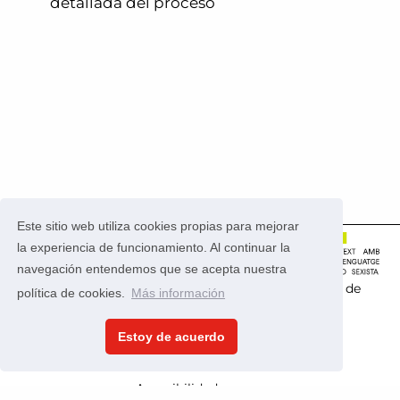
detallada del proceso
Este sitio web utiliza cookies propias para mejorar
la experiencia de funcionamiento. Al continuar la
navegación entendemos que se acepta nuestra
Este portal usa la
aplicación CONSUL
que es
software de
política de cookies.
Más información
código abierto
.
Estoy de acuerdo
Política de privacidad
Condiciones de uso
Accesibilidad