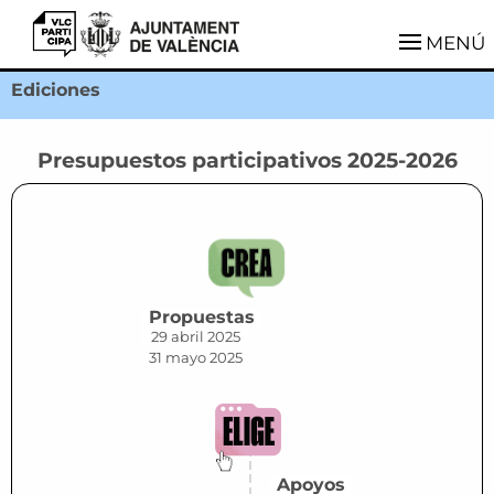
VLCParticipa
MENÚ
Ediciones
Presupuestos participativos 2025-2026
Propuestas
29 abril 2025
31 mayo 2025
Apoyos