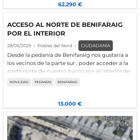
62.290 €
ACCESO AL NORTE DE BENIFARAIG
POR EL INTERIOR
28/05/2025
•
Pobles del Nord
•
CIUDADANÍA
Desde la pedanía de Benifaraig nos gustaría a
los vecinos de la parte sur , poder acceder a la
parte norte de nuestro barrio por el interior de
la pedanía, puesto que por todas las calles la
MOVILIDAD
PEDANÍAS
BENIFARAIG
circulación de los vehículos se dirige desde el
norte hacia el sur . La solución está en cambiar
el sentido de la calle principal hacia el norte o
13.000 €
la calle palma de Gandía .