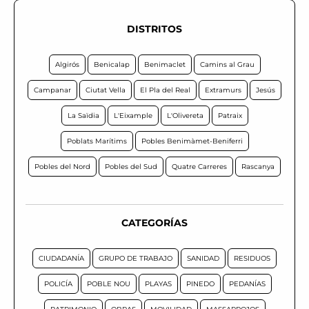
DISTRITOS
Algirós
Benicalap
Benimaclet
Camins al Grau
Campanar
Ciutat Vella
El Pla del Real
Extramurs
Jesús
La Saïdia
L'Eixample
L'Olivereta
Patraix
Poblats Marítims
Pobles Benimàmet-Beniferri
Pobles del Nord
Pobles del Sud
Quatre Carreres
Rascanya
CATEGORÍAS
CIUDADANÍA
GRUPO DE TRABAJO
SANIDAD
RESIDUOS
POLICÍA
POBLE NOU
PLAYAS
PINEDO
PEDANÍAS