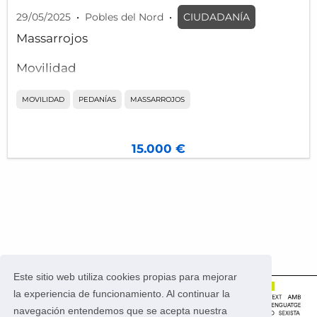
29/05/2025
•
Pobles del Nord
•
CIUDADANÍA
Massarrojos
Movilidad
Construcción de un carril ciclopeatonal o carril
MOVILIDAD
PEDANÍAS
MASSARROJOS
bici en la carretera de Massarrojos a Rocafort
para facilitar la movilidad segura de los
15.000 €
vehículos de menos velocidad, como son bicis
o patinetes.
Es muy peligroso circular con bici o patinete
en este tramo a una velocidad máxima de
30km/h en un único carril por dirección
cuando los coches, motos y camiones van a
más velocidad y con visibilidad reducida por la
Este sitio web utiliza cookies propias para mejorar
curva.
la experiencia de funcionamiento. Al continuar la
navegación entendemos que se acepta nuestra