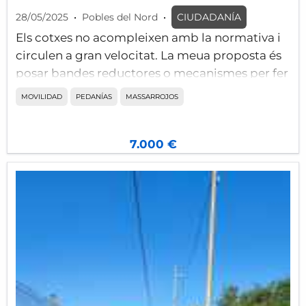
28/05/2025
•
Pobles del Nord
•
CIUDADANÍA
Els cotxes no acompleixen amb la normativa i
circulen a gran velocitat. La meua proposta és
posar bandes reductores o mecanismes per fer
efectiva la baixada de velocitat. També la
MOVILIDAD
PEDANÍAS
MASSARROJOS
instal·lació d'un semàfor amb imoticones per
advertir de la velocitat com el que està insta·lat
al camí de Montcada a l'altura de Poble Nou.
7.000 €