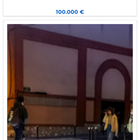
Resumen:
100.000 €
La presente propuesta plantea la
construcción, rehabilitación y mejora integral
de una instalación deportiva ubicada en la
zona norte de Valencia
, abarcando las
pedanias de
Carpesa, Benifaraig y Borbotó y
todos los poblados y barrios del Norte de
Valencia
. Esta actuación busca
garantizar el
acceso al deporte y la actividad física de
calidad
a los más de
115.000 vecinos
de esta
área, con especial atención a la juventud,
personas mayores y colectivos en riesgo de
exclusión.
Objetivos del proyecto:
Construir nuevas infraestructuras