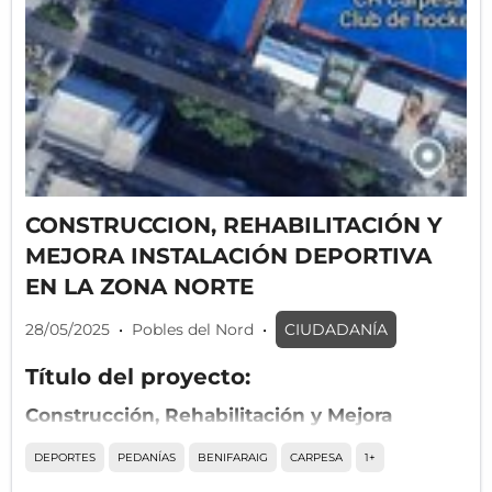
CONSTRUCCION, REHABILITACIÓN Y
MEJORA INSTALACIÓN DEPORTIVA
EN LA ZONA NORTE
28/05/2025
•
Pobles del Nord
•
CIUDADANÍA
Título del proyecto:
Construcción, Rehabilitación y Mejora
Integral de la Instalación Deportiva
DEPORTES
PEDANÍAS
BENIFARAIG
CARPESA
1+
Municipal en la Zona Norte de Valencia