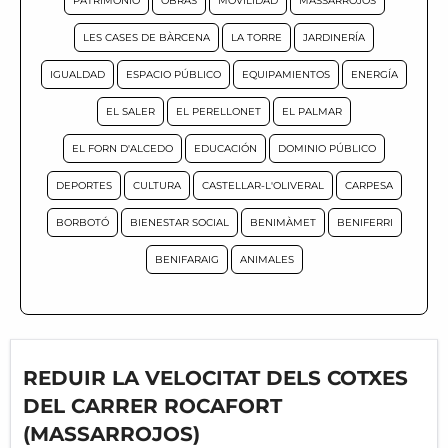
PATRIMONIO
OBRAS
MOVILIDAD
MASSARROJOS
LES CASES DE BÀRCENA
LA TORRE
JARDINERÍA
IGUALDAD
ESPACIO PÚBLICO
EQUIPAMIENTOS
ENERGÍA
EL SALER
EL PERELLONET
EL PALMAR
EL FORN D'ALCEDO
EDUCACIÓN
DOMINIO PÚBLICO
DEPORTES
CULTURA
CASTELLAR-L'OLIVERAL
CARPESA
BORBOTÓ
BIENESTAR SOCIAL
BENIMÀMET
BENIFERRI
BENIFARAIG
ANIMALES
REDUIR LA VELOCITAT DELS COTXES
DEL CARRER ROCAFORT
(MASSARROJOS)