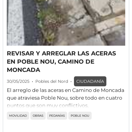
REVISAR Y ARREGLAR LAS ACERAS
EN POBLE NOU, CAMINO DE
MONCADA
30/05/2025
•
Pobles del Nord
•
CIUDADANÍA
El arreglo de las aceras en Camino de Moncada
que atraviesa Poble Nou, sobre todo en cuatro
puntos que son muy conflictivos,
especialmente para las personas con
MOVILIDAD
OBRAS
PEDANÍAS
POBLE NOU
movilidad reducida, que tienen que bajar a la
calzada con el peligro que supone.