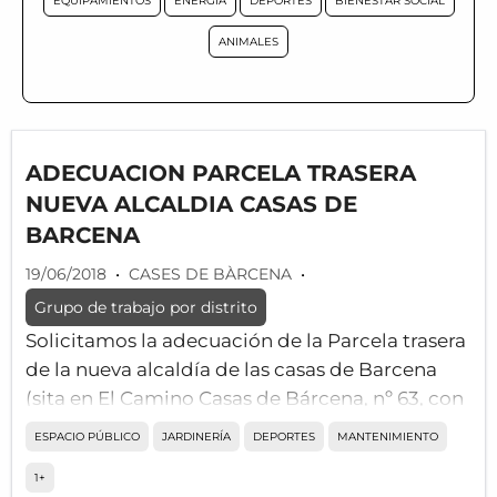
EQUIPAMIENTOS
ENERGÍA
DEPORTES
BIENESTAR SOCIAL
ANIMALES
ADECUACION PARCELA TRASERA
NUEVA ALCALDIA CASAS DE
BARCENA
19/06/2018
•
CASES DE BÀRCENA
•
Grupo de trabajo por distrito
Solicitamos la adecuación de la Parcela trasera
de la nueva alcaldía de las casas de Barcena
(sita en El Camino Casas de Bárcena, nº 63, con
el siguiente contenido:
ESPACIO PÚBLICO
JARDINERÍA
DEPORTES
MANTENIMIENTO
PAELLEROS/Lavadero
1+
Mesas Picnic