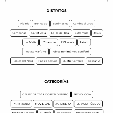
DISTRITOS
Algirós
Benicalap
Benimaclet
Camins al Grau
Campanar
Ciutat Vella
El Pla del Real
Extramurs
Jesús
La Saïdia
L'Eixample
L'Olivereta
Patraix
Poblats Marítims
Pobles Benimàmet-Beniferri
Pobles del Nord
Pobles del Sud
Quatre Carreres
Rascanya
CATEGORÍAS
GRUPO DE TRABAJO POR DISTRITO
TECNOLOGÍA
PATRIMONIO
MOVILIDAD
JARDINERÍA
ESPACIO PÚBLICO