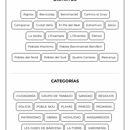
Algirós
Benicalap
Benimaclet
Camins al Grau
Campanar
Ciutat Vella
El Pla del Real
Extramurs
Jesús
La Saïdia
L'Eixample
L'Olivereta
Patraix
Poblats Marítims
Pobles Benimàmet-Beniferri
Pobles del Nord
Pobles del Sud
Quatre Carreres
Rascanya
CATEGORÍAS
CIUDADANÍA
GRUPO DE TRABAJO
SANIDAD
RESIDUOS
POLICÍA
POBLE NOU
PLAYAS
PINEDO
PEDANÍAS
PATRIMONIO
OBRAS
MOVILIDAD
MASSARROJOS
LES CASES DE BÀRCENA
LA TORRE
JARDINERÍA