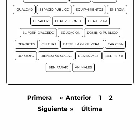
IGUALDAD
ESPACIO PÚBLICO
EQUIPAMIENTOS
ENERGÍA
EL SALER
EL PERELLONET
EL PALMAR
EL FORN D'ALCEDO
EDUCACIÓN
DOMINIO PÚBLICO
DEPORTES
CULTURA
CASTELLAR-L'OLIVERAL
CARPESA
BORBOTÓ
BIENESTAR SOCIAL
BENIMÀMET
BENIFERRI
BENIFARAIG
ANIMALES
Primera
Anterior
1
2
Siguiente
Última