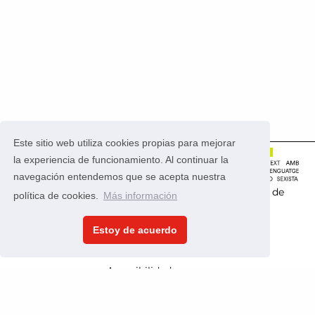
Este sitio web utiliza cookies propias para mejorar
la experiencia de funcionamiento. Al continuar la
navegación entendemos que se acepta nuestra
Este portal usa la
aplicación CONSUL
que es
software de
política de cookies.
Más información
código abierto
.
Estoy de acuerdo
Política de privacidad
Condiciones de uso
Accesibilidad
Contacta en
presupuestosparticipativos@valencia.es
CONSUL, 2026