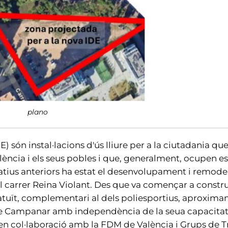
plano
) són instal·lacions d'ús lliure per a la ciutadania que
alència i els seus pobles i que, generalment, ocupen e
patius anteriors ha estat el desenvolupament i remode
el carrer Reina Violant. Des que va començar a constru
atuït, complementari al dels poliesportius, aproximan
nat de Campanar amb independència de la seua capacita
n col·laboració amb la FDM de València i Grups de T