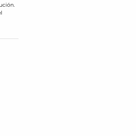
ución.
l