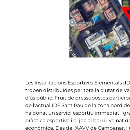
Les Instal·lacions Esportives Elementals (IDE
troben distribuïdes per tota la ciutat de V
d'ús públic. Fruit de pressupostos partici
de l'actual IDE Sant Pau de la zona nord d
ha donat un servici esportiu immediat i gr
pràctica esportiva i el joc al barri i veï
econòmica. Des de l'AAVV de Campanar, i e