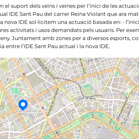
m el suport dels veïns i veïnes per l’inici de les actuac
ual IDE Sant Pau del carrer Reina Violant que ara mat
nova IDE sol·licitem una actuació basada en: - l’inici
tures activitats i usos demandats pels usuaris. Per exe
rreny. Juntament amb zones per a diversos esports, c
a entre l’IDE Sant Pau actual i la nova IDE.