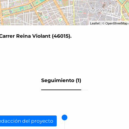
Leaflet
| ©
OpenStreetMap
arrer Reina Violant (46015).
Seguimiento (1)
edacción del proyecto