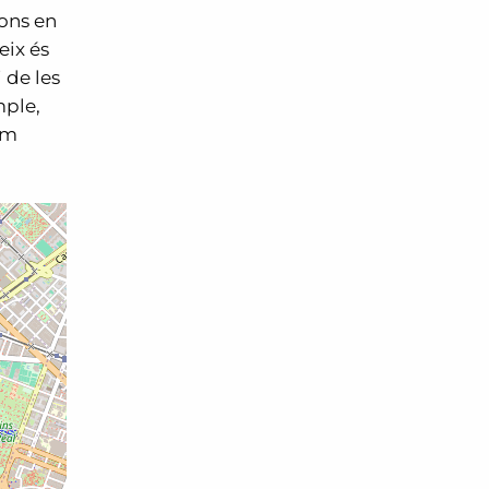
ions en
eix és
 de les
mple,
om