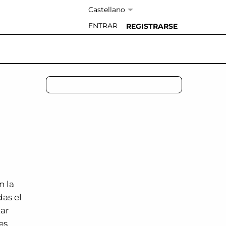
Idioma:
ENTRAR
REGISTRARSE
n la
das el
tar
es