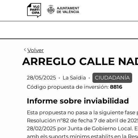
VLCParticipa
Volver
ARREGLO CALLE NA
28/05/2025
•
La Saïdia
•
CIUDADANÍA
Código propuesta de inversión:
8816
Informe sobre inviabilidad
Esta propuesta no pasa a la siguiente fase
Resolución nº82 de fecha 7 de abril de 202
28/02/2025 por Junta de Gobierno Local. E
amb els suports mínims establits en la Res