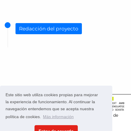
Redacción del proyecto
Este sitio web utiliza cookies propias para mejorar
la experiencia de funcionamiento. Al continuar la
navegación entendemos que se acepta nuestra
Este portal usa la
aplicación CONSUL
que es
software de
política de cookies.
Más información
código abierto
.