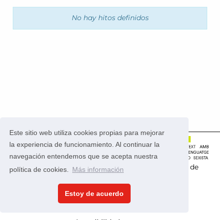
No hay hitos definidos
Este sitio web utiliza cookies propias para mejorar
la experiencia de funcionamiento. Al continuar la
navegación entendemos que se acepta nuestra
Este portal usa la
aplicación CONSUL
que es
software de
política de cookies.
Más información
código abierto
.
Estoy de acuerdo
Política de privacidad
Condiciones de uso