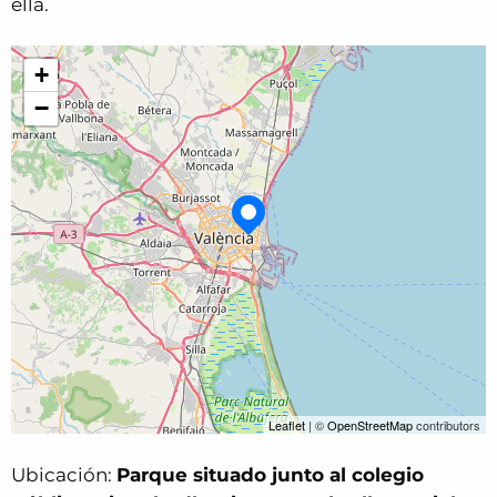
ella.
+
−
Leaflet
| ©
OpenStreetMap
contributors
Ubicación:
Parque situado junto al colegio