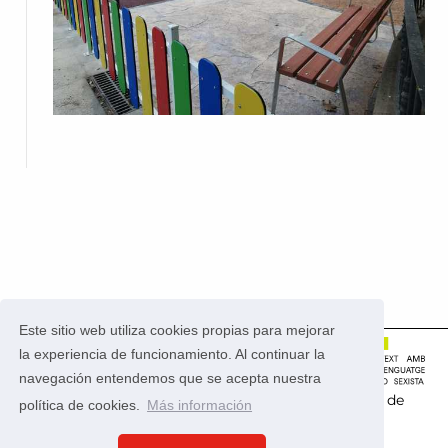
Este sitio web utiliza cookies propias para mejorar
la experiencia de funcionamiento. Al continuar la
navegación entendemos que se acepta nuestra
Este portal usa la
aplicación CONSUL
que es
software de
política de cookies.
Más información
código abierto
.