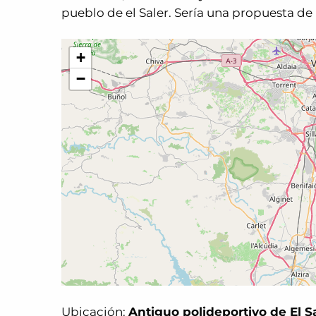
pueblo de el Saler. Sería una propuesta d
+
−
Ubicación:
Antiguo polideportivo de El S