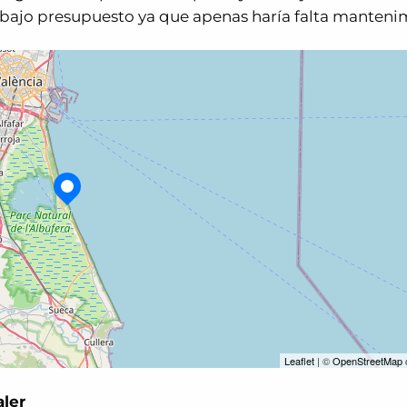
e bajo presupuesto ya que apenas haría falta manteni
Leaflet
| ©
OpenStreetMap
aler