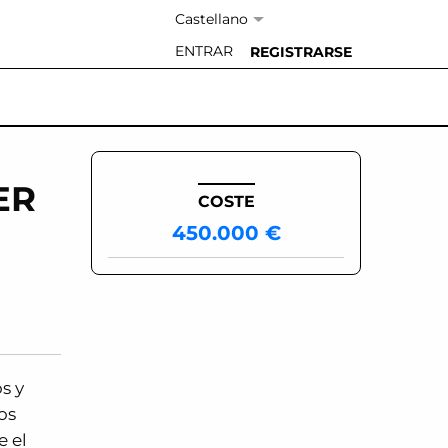
Idioma:
ENTRAR
REGISTRARSE
ER
COSTE
450.000 €
s y
os
e el