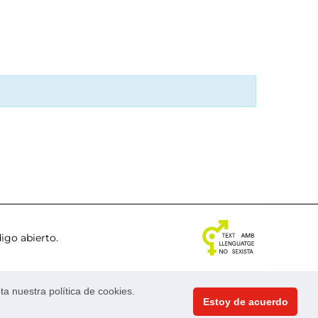
igo abierto
.
valencia.es
a nuestra política de cookies.
Estoy de acuerdo