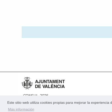
CONSUL, 2026
Política de privacidad
Condiciones de uso
Este sitio web utiliza cookies propias para mejorar la experienci
Más información