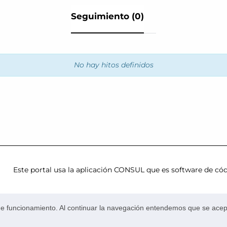
Seguimiento (0)
No hay hitos definidos
Este portal usa la
aplicación CONSUL
que es
software de cód
Accesibilidad
Contacta en
presupuestosparticipativos@
a de funcionamiento. Al continuar la navegación entendemos que se acept