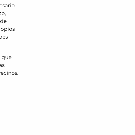
esario
to,
 de
ropios
bes
a que
as
vecinos.