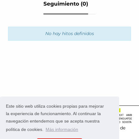
Seguimiento (0)
No hay hitos definidos
Este sitio web utiliza cookies propias para mejorar
la experiencia de funcionamiento. Al continuar la
navegación entendemos que se acepta nuestra
Este portal usa la
aplicación CONSUL
que es
software de
política de cookies.
Más información
código abierto
.