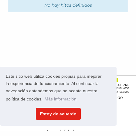
No hay hitos definidos
Este sitio web utiliza cookies propias para mejorar
la experiencia de funcionamiento. Al continuar la
navegación entendemos que se acepta nuestra
Este portal usa la
aplicación CONSUL
que es
software de
política de cookies.
Más información
código abierto
.
Estoy de acuerdo
Política de privacidad
Condiciones de uso
Accesibilidad