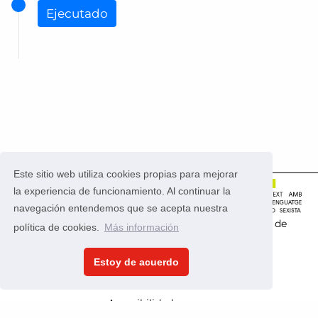
Ejecutado
Este sitio web utiliza cookies propias para mejorar
la experiencia de funcionamiento. Al continuar la
navegación entendemos que se acepta nuestra
Este portal usa la
aplicación CONSUL
que es
software de
política de cookies.
Más información
código abierto
.
Estoy de acuerdo
Política de privacidad
Condiciones de uso
Accesibilidad