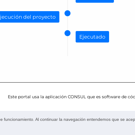
jecución del proyecto
Ejecutado
Este portal usa la
aplicación CONSUL
que es
software de cód
Accesibilidad
Contacta en
presupuestosparticipativos@
a de funcionamiento. Al continuar la navegación entendemos que se acept