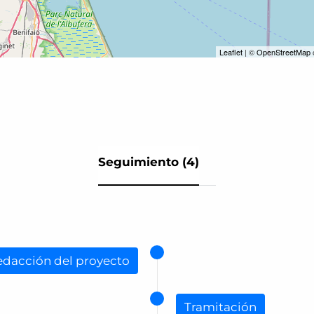
Leaflet
| ©
OpenStreetMap
Seguimiento (4)
edacción del proyecto
Tramitación