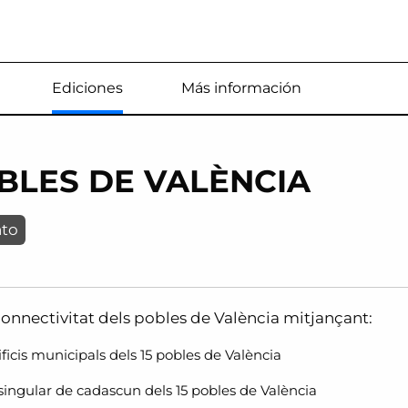
Estás en
Ediciones
Más información
OBLES DE VALÈNCIA
to
 connectivitat dels pobles de València mitjançant:
edificis municipals dels 15 pobles de València
 singular de cadascun dels 15 pobles de València